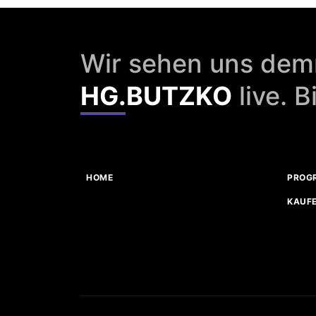
Wir sehen uns dem
HG.BUTZKO
live. B
HOME
PROG
KAUF