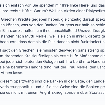
e sich einfach vor, Sie spenden mir Ihre linke Niere, und d
 Ihre rechte Hüfte. Warum? Weil ich Aktien einer Dialysefir
 Griechen Kredite gegeben haben, gleichzeitig darauf speku
len können, was von den Banken übrigens nur halb so schiz
er Bilanzen zu helfen, um ihnen anschließend Unzuverlässigk
tänden nach Mutti Merkel, weil sie sich in ihrer Existenz 
dauern, dass damals die Pille danach nicht funktioniert h
el sagt den Griechen, sie müssten deswegen ganz streng spa
m drohenden Kreislaufkollaps als erste Hilfe-Maßnahme d
bei jeder sich bietenden Gelegenheit ihre berühmte Handhal
 eine berühmte Handhaltung, mit der Frau Merkel den Lände
 Atmen lasse.
t diesem Sparzwang sind die Banken in der Lage, den Lände
vatisierungspolitik, und auf diese Weise sind die Banken g
e es nicht mit einem Angriffskrieg, sondern über Staatssc