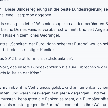
: „Diese Bundesregierung ist die beste Bundesregierung se
mal eine Haarprobe abgeben.
ds solang ich lebe.“ Was mich sogleich an den berühmten S
ie Leiche Deines Feindes vorüber schwimmt. Und seit Angel
m Fluss ein ziemliches Gedrängel.
ra: „Scheitert der Euro, dann scheitert Europa“ wo ich s
ttist, die isn richtiger Komiker.
 2012 bleibt für mich: „Schuldenkrise“.
n Wort, das unsere Bundeskanzlerin bis zum Erbrechen widerk
chuld ist an der Krise.“
Jahren über ihre Verhältnisse gelebt, und am amerikanisch
 hatten, und wären deswegen fast pleite gegangen. Und wei
 mussten, behaupten die Banken seitdem, die Europäer hätte
 tun, als munter gegen die Europäer, namentlich ihre Währu