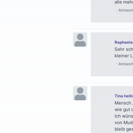
alle meh
Antwor
Raphaela
Sehr sch
kleiner L
Antwor
Tina hell
Mensch 
wie gut 
Ich wüns
von Mud
bleib ge