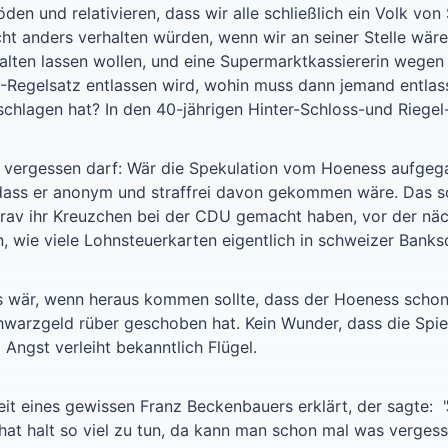
öden und relativieren, dass wir alle schließlich ein Volk von
ht anders verhalten würden, wenn wir an seiner Stelle wär
walten lassen wollen, und eine Supermarktkassiererin wegen
-Regelsatz entlassen wird, wohin muss dann jemand entlas
rschlagen hat? In den 40-jährigen Hinter-Schloss-und Riege
vergessen darf: Wär die Spekulation vom Hoeness aufgega
dass er anonym und straffrei davon gekommen wäre. Das sol
brav ihr Kreuzchen bei der CDU gemacht haben, vor der näc
, wie viele Lohnsteuerkarten eigentlich in schweizer Banks
s wär, wenn heraus kommen sollte, dass der Hoeness schon 
warzgeld rüber geschoben hat. Kein Wunder, dass die Spiel
 Angst verleiht bekanntlich Flügel.
 eines gewissen Franz Beckenbauers erklärt, der sagte: "Jo
at halt so viel zu tun, da kann man schon mal was vergess