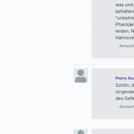
was und 
behalten
"unbetre
Pharisäe
leiden. 
Hannove
Antwor
Pierre Xu
Schön, d
nirgendw
des Gefe
Antwor