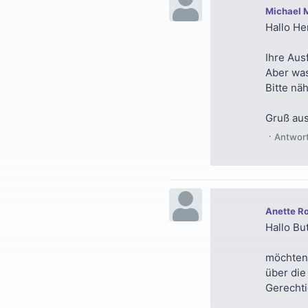
Michael 
Hallo He
Ihre Ausf
Aber was
Bitte nä
Gruß aus
Antwor
Anette R
Hallo Bu
möchten 
über die
Gerechtig