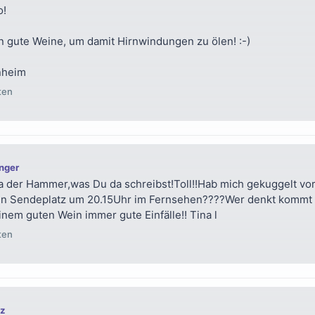
o!
n gute Weine, um damit Hirnwindungen zu ölen! :-)
nheim
ten
inger
ja der Hammer,was Du da schreibst!Toll!!Hab mich gekuggelt vo
n Sendeplatz um 20.15Uhr im Fernsehen????Wer denkt kommt n
einem guten Wein immer gute Einfälle!! Tina l
ten
nz