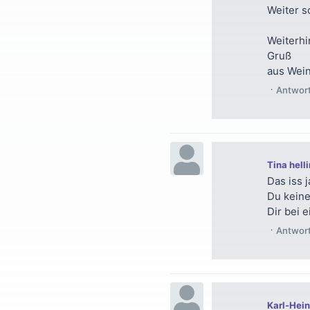
Weiter s
Weiterhi
Gruß
aus Wei
Antwor
Tina hell
Das iss 
Du keine
Dir bei 
Antwor
Karl-Hei