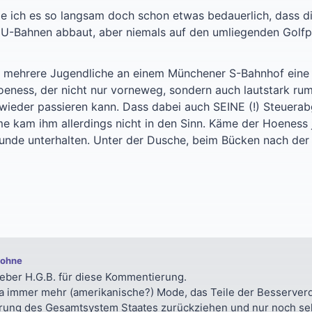
e ich es so langsam doch schon etwas bedauerlich, dass d
U-Bahnen abbaut, aber niemals auf den umliegenden Golfp
eit mehrere Jugendliche an einem Münchener S-Bahnhof eine r
oeness, der nicht nur vorneweg, sondern auch lautstark rum
ieder passieren kann. Dass dabei auch SEINE (!) Steuerabg
kam ihm allerdings nicht in den Sinn. Käme der Hoeness jet
unde unterhalten. Unter der Dusche, beim Bücken nach der 
Bohne
ieber H.G.B. für diese Kommentierung.
ja immer mehr (amerikanische?) Mode, das Teile der Besserver
rung des Gesamtsystem Staates zurückziehen und nur noch se