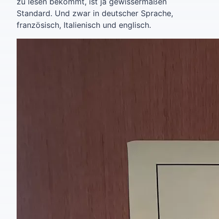
zu lesen bekommt, ist ja gewissermaßen
Standard. Und zwar in deutscher Sprache,
französisch, Italienisch und englisch.